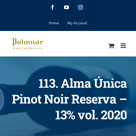
Skip
Facebook
YouTube
Instagram
to
content
Home
My Account
113. Alma Única
Pinot Noir Reserva –
13% vol. 2020