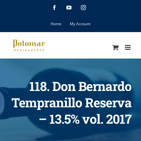
Skip
Facebook
YouTube
Instagram
to
content
Home
My Account
118. Don Bernardo
Tempranillo Reserva
– 13.5% vol. 2017