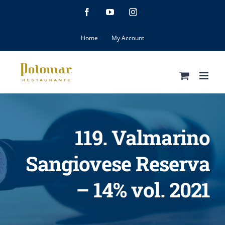
Skip
Facebook
YouTube
Instagram
to
content
Home
My Account
119. Valmarino
Sangiovese Reserva
– 14% vol. 2021