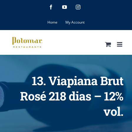
Skip
Facebook
YouTube
Instagram
to
content
Home
My Account
13. Viapiana Brut
Rosé 218 dias – 12%
vol.