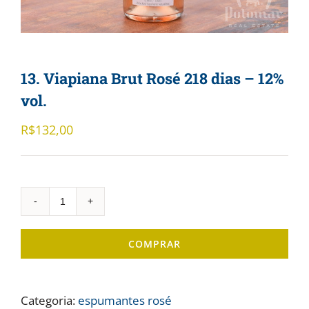
13. Viapiana Brut Rosé 218 dias – 12%
vol.
R$
132,00
13.
Viapiana
COMPRAR
Brut
Rosé
218
Categoria:
espumantes rosé