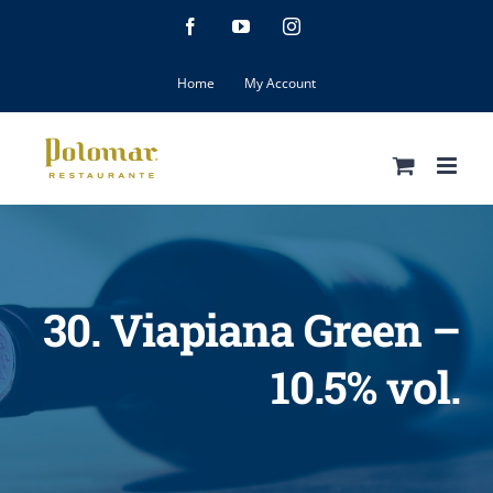
Skip
Facebook
YouTube
Instagram
to
content
Home
My Account
30. Viapiana Green –
10.5% vol.