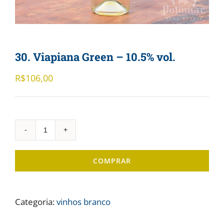
30. Viapiana Green – 10.5% vol.
R$
106,00
30.
Viapiana
COMPRAR
Green
-
10.5%
Categoria:
vinhos branco
vol.