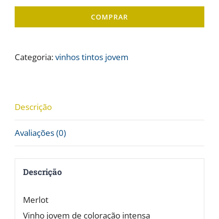
Venturini
COMPRAR
"Gallo
Rosso"
Merlot
Categoria:
vinhos tintos jovem
-
12,3%
Vol.
Descrição
quantidade
Avaliações (0)
Descrição
Merlot
Vinho jovem de coloração intensa