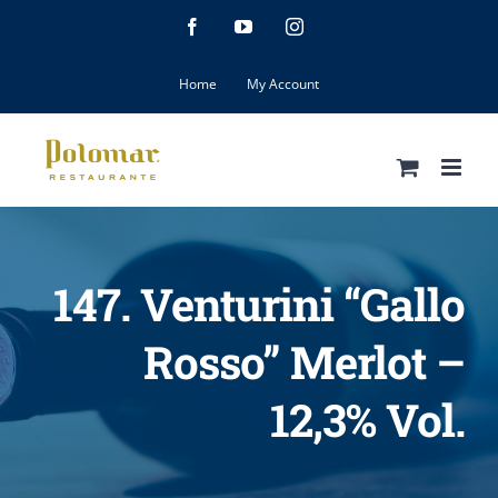
Skip
Facebook
YouTube
Instagram
to
content
Home
My Account
147. Venturini “Gallo
Rosso” Merlot –
12,3% Vol.