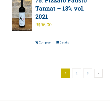
75. Pizzato Fausto
Tannat – 13% vol.
2021
R$
96,00
Comprar
Details
1
2
3