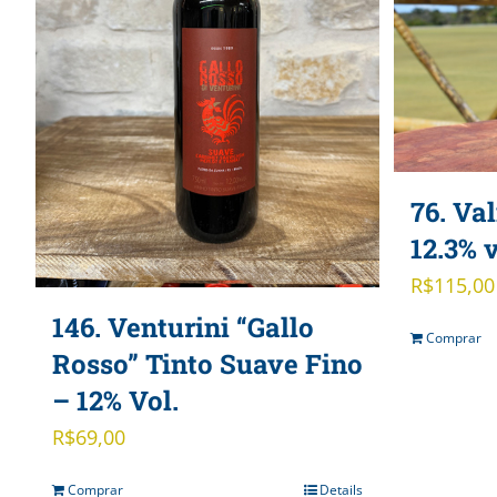
76. Va
12.3% v
R$
115,00
146. Venturini “Gallo
Comprar
Rosso” Tinto Suave Fino
– 12% Vol.
R$
69,00
Comprar
Details