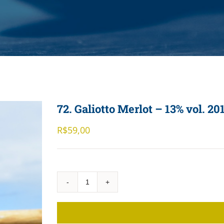
72. Galiotto Merlot – 13% vol. 20
R$
59,00
72.
Galiotto
Merlot