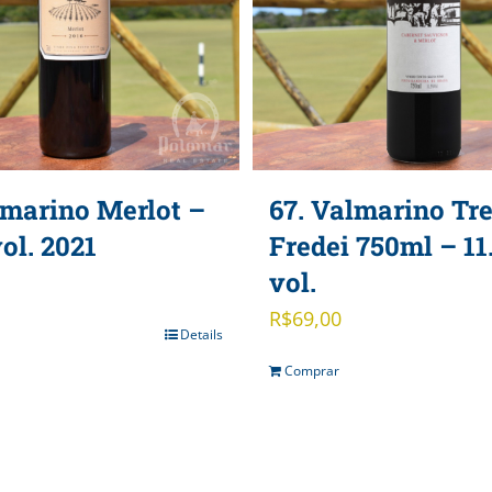
lmarino Merlot –
67. Valmarino Tr
ol. 2021
Fredei 750ml – 11
vol.
R$
69,00
Details
Comprar