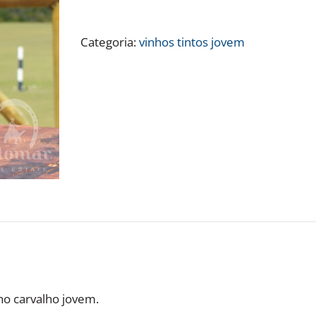
-
13%
Categoria:
vinhos tintos jovem
vol.
2018
quantidade
no carvalho jovem.