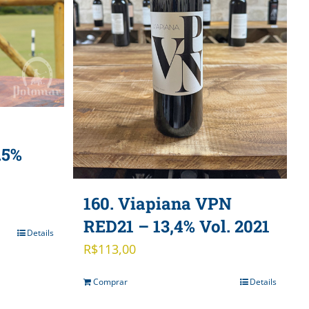
e
.5%
160. Viapiana VPN
RED21 – 13,4% Vol. 2021
Details
R$
113,00
Comprar
Details