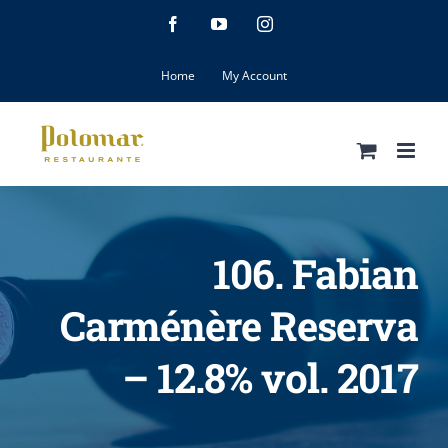
Skip
Facebook
YouTube
Instagram
to
content
Home
My Account
106. Fabian
Carménère Reserva
– 12.8% vol. 2017