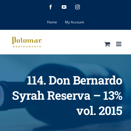
Skip
Facebook
YouTube
Instagram
to
content
Home
My Account
114. Don Bernardo
Syrah Reserva – 13%
vol. 2015