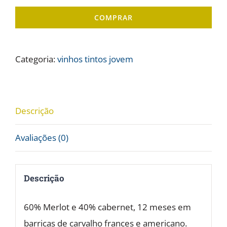
Don
COMPRAR
Bernardo
Merlot/Cabernet
-
Categoria:
vinhos tintos jovem
13,5%
vol.
2021
Descrição
quantidade
Avaliações (0)
Descrição
60% Merlot e 40% cabernet, 12 meses em
barricas de carvalho frances e americano.