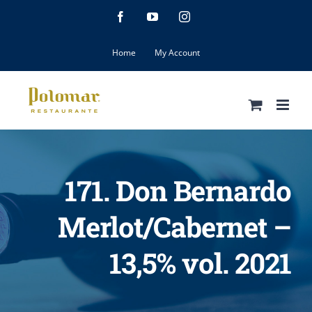
Skip
Facebook
YouTube
Instagram
to
content
Home
My Account
171. Don Bernardo
Merlot/Cabernet –
13,5% vol. 2021